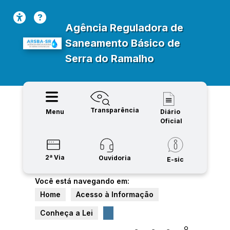
Agência Reguladora de
Saneamento Básico de
Serra do Ramalho
Transparência
Menu
Diário
Oficial
2ª Via
Ouvidoria
E-sic
Você está navegando em:
Home
Acesso à Informação
Conheça a Lei