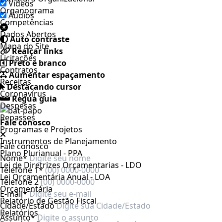
Videos
Organograma
Áudios
Competências
Dados Abertos
Auto contraste
Mapa do Site
Realçar links
Licitações
Preto e branco
Contratos
Aumentar espaçamento
Receitas
Destacando cursor
Coronavírus
Regua guia
Despesas
Repasses
Fale conosco
Programas e Projetos
Instrumentos de Planejamento
Fale conosco
Plano Plurianual - PPA
Nome*
Lei de Diretrizes Orçamentarias - LDO
Telefone 1*
Lei Orçamentária Anual - LOA
Telefone 2
Orçamentária
E-mail*
Relatório de Gestão Fiscal
Cidade/Estado
Relatórios
Assunto*