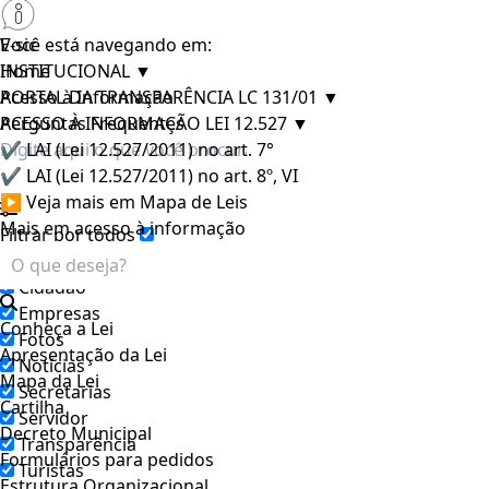
E-sic
Você está navegando em:
INSTITUCIONAL
Home
▼
PORTAL DA TRANSPARÊNCIA LC 131/01
Acesso à Informação
▼
ACESSO À INFORMAÇÃO LEI 12.527
Perguntas Frequentes
▼
✔ LAI (Lei 12.527/2011) no art. 7°
✔ LAI (Lei 12.527/2011) no art. 8º, VI
▶ Veja mais em Mapa de Leis
Mais em acesso à informação
Filtrar por todos
Acesso à Informação
Cidadão
Empresas
Conheça a Lei
Fotos
Apresentação da Lei
Notícias
Mapa da Lei
Secretarias
Cartilha
Servidor
Decreto Municipal
Transparência
Formulários para pedidos
Turistas
Estrutura Organizacional