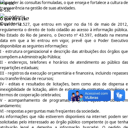
responder às consultas formuladas, o que enseja e fortalece a cultura de
transparência na gestão de suas atividades.
e-SIC
O que diz a Lei?
Ouvidoria
A Lei nº 12.527, que entrou em vigor no dia 16 de maio de 2012,
regulamenta o direito de todo cidadão ao acesso à informação pública.
No Estado do Rio de Janeiro, o Decreto nº 43.597, editado na mesma
data em que a lei entrou em vigor, prevê que o Poder Executivo
disponibilize as seguintes informações:
I - estrutura organizacional e descrição das atribuições dos órgãos que
compõem a Administração Pública;
II - endereços, telefones e horários de atendimento ao público das
repartições estaduais;
III - registros da execução orçamentária e financeira, incluindo repasses
ou transferências de recursos;
IV - editais e resultados de licitações, bem como atos de dispensa e
inexigibilidade de licitação, além de extratos de contratos, convênios e
termos de cooperação celebrados;
V - acompanhamento de programas, projetos, ações ou obras em
andamento;
VI - respostas a perguntas mais freqüentes da sociedade.
As informações que não estiverem disponíveis na internet podem ser
solicitadas pelo interessado ao órgão público competente (o que tenha
atribuição legal e detenha a informação buscada). O pedido de