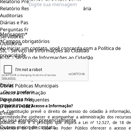
Relatório Prestação de Contas Anual
Relatório Res. de Execução Orçamentária
Auditorias
Diárias e Passagens
Perguntas Frequentes
Mensagem*
Servidores
*Campos obrigatórios
Ouvidoria
Ao iniciar um contato, você concorda com a
Política de
SIC - Serviço de Informações ao Cidadão
privacidade
e-SIC - Serviço de Informações ao Cidadão
Legislação Municipal
Transporte Escolar
Carta de Serviços
Obras Públicas Municipais
...Ou se preferir
acesso à informação
Ligue para nós
Perguntas Frequentes
(77)99177-3827
O que é a Lei de Acesso a Informação?
A Constituição prevê o direito de acesso do cidadão à informação,
E-mail
permitindo-lhe conhecer e acompanhar a administração dos recursos
Ou seja atendido presencialmente
públicos. Esse é o princípio que inspira a Lei nº 12.527, de 18 de
Outros meios de contato
novembro de 2011. Cabe ao Poder Público oferecer o acesso e