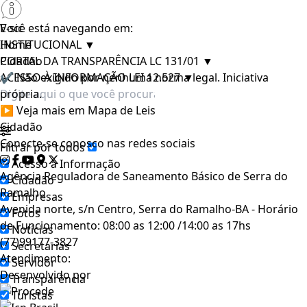
E-sic
Você está navegando em:
INSTITUCIONAL
Home
▼
PORTAL DA TRANSPARÊNCIA LC 131/01
Cidadão
▼
ACESSO À INFORMAÇÃO LEI 12.527
✔ Não exigido por nenhuma norma legal. Iniciativa
▼
própria.
▶ Veja mais em Mapa de Leis
Cidadão
Conecte-se conosco nas redes sociais
Filtrar por todos
Acesso à Informação
Agência Reguladora de Saneamento Básico de Serra do
Cidadão
Ramalho
Empresas
Avenida norte, s/n Centro, Serra do Ramalho-BA - Horário
Fotos
de Funcionamento: 08:00 as 12:00 /14:00 as 17hs
Notícias
(77)99177-3827
Secretarias
Atendimento:
Servidor
Desenvolvido por
Transparência
Turistas