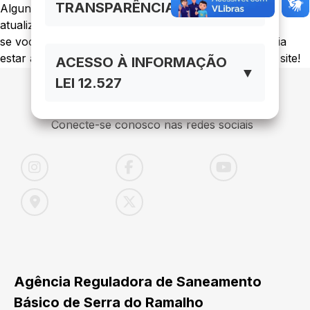
TRANSPARÊNCIA LC 131/01
Alguns artigos ou links podem ter sido retirados ou
atualizados.
se você tem certeza que o conteúdo solicitado deveria
estar aqui, entre em contato com o administrador do site!
ACESSO À INFORMAÇÃO
▼
LEI 12.527
Conecte-se conosco nas redes sociais
Agência Reguladora de Saneamento
Básico de Serra do Ramalho