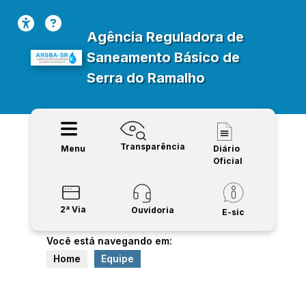
Agência Reguladora de
Saneamento Básico de
Serra do Ramalho
Transparência
Menu
Diário
Oficial
2ª Via
Ouvidoria
E-sic
Você está navegando em:
Home
Equipe