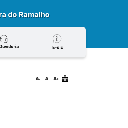
ra do Ramalho
Ouvidoria
E-sic